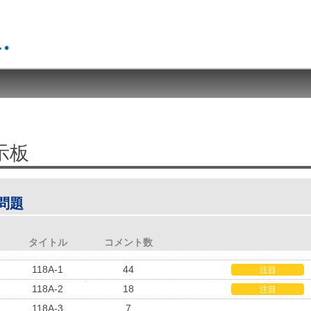
示板
問題
タイトル
コメント数
118A-1
44
注目
118A-2
18
注目
118A-3
7