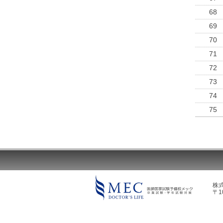
68
69
70
71
72
73
74
75
株
〒1
MEC DOCTOR'S LIFE