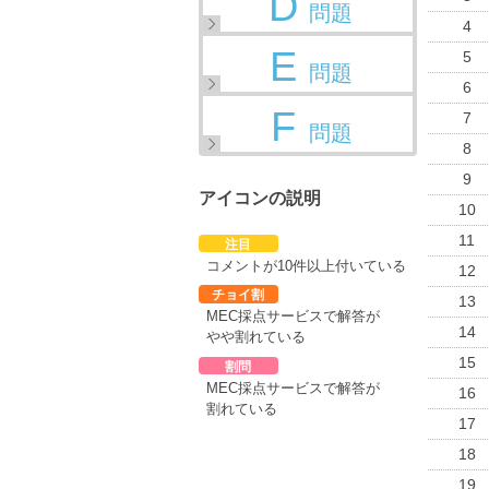
D
問題
4
E
5
問題
6
F
7
問題
8
9
アイコンの説明
10
11
注目
コメントが10件以上付いている
12
チョイ割
13
MEC採点サービスで解答が
14
やや割れている
15
割問
MEC採点サービスで解答が
16
割れている
17
18
19