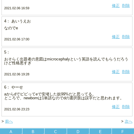
修正
削除
2021.02.06 16:59
4： あいうえお
なのでe
修正
削除
2021.02.06 17:00
5：
おそらく出題者の意図はmicrocephalyという英語を読んでもらうだろう
けど性格悪すぎ
修正
削除
2021.02.06 19:28
6： やーせ
aからdでビビってeで安堵した奴99%だと思ってる。
ところで、newbornは1単語なのでdの選択肢は誤字だと思われます。
修正
削除
2021.02.06 23:23
>
前へ
>
次へ
A
B
C
D
E
F