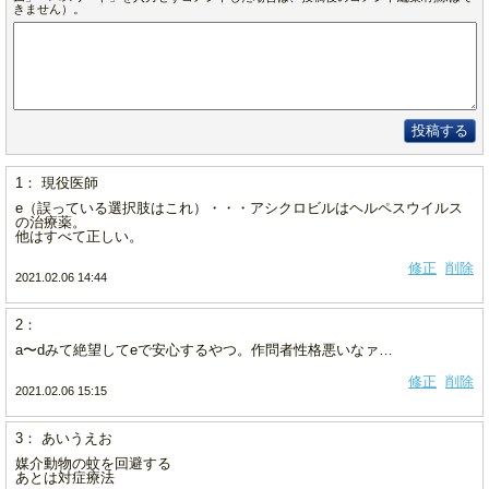
きません）。
投稿する
1： 現役医師
e（誤っている選択肢はこれ）・・・アシクロビルはヘルペスウイルス
の治療薬。
他はすべて正しい。
修正
削除
2021.02.06 14:44
2：
a〜dみて絶望してeで安心するやつ。作問者性格悪いなァ…
修正
削除
2021.02.06 15:15
3： あいうえお
媒介動物の蚊を回避する
あとは対症療法