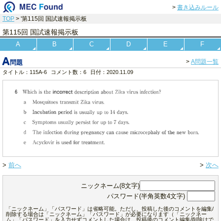
>
書き込みルール
TOP
> '第115回 国試速報掲示板
第115回 国試速報掲示板
A
B
C
D
E
F
A
>
A問題一覧
問題
タイトル：115A-6
コメント数：6
日付：2020.11.09
>
前へ
>
次へ
ニックネーム(8文字)
パスワード(半角英数4文字)
「ニックネーム」「パスワード」は省略可能。ただし、投稿した後のコメントを編集/
削除する場合は「ニックネーム」「パスワード」が必要になります（「ニックネー
ム」「パスワード」を入力せずコメントした場合は、投稿後のコメント編集/削除はで