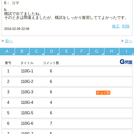
6： コマ
b
模試で出てましたね。
そのときは間違えましたが、模試をしっかり復習しててよかったです。
修正
削除
2016.02.09 22:06
>
前へ
>
次へ
A
B
C
D
E
F
G
H
I
G
問題
番号
タイトル
コメント数
1
110G-1
6
2
110G-2
6
3
110G-3
6
チョイ割
4
110G-4
4
5
110G-5
6
6
110G-6
7
7
110G-7
5