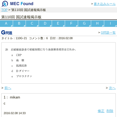
>
書き込みルール
TOP
> '第110回 国試速報掲示板
第110回 国試速報掲示板
A
B
C
D
E
F
G
H
I
G
>
G問題一覧
問題
タイトル：110G-21
コメント数：6
日付：2016.02.08
>
前へ
>
次へ
1： mikam
c
修正
削除
2016.02.08 14:33