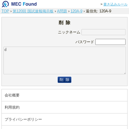
>
書き込みルール
TOP
›
第120回 国試速報掲示板
›
A問題
›
120A-9
›
返信先: 120A-9
削 除
ニックネーム
パスワード
削 除
会社概要
利用規約
プライバシーポリシー