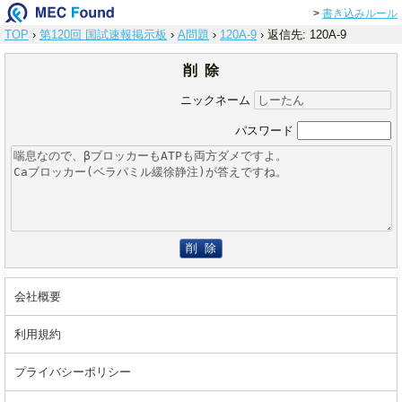
>
書き込みルール
TOP
›
第120回 国試速報掲示板
›
A問題
›
120A-9
›
返信先: 120A-9
削 除
ニックネーム
パスワード
削 除
会社概要
利用規約
プライバシーポリシー