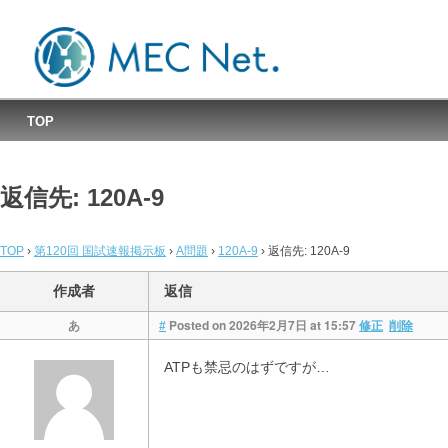
MEC国試速報掲示板
TOP
返信先: 120A-9
TOP
›
第120回 国試速報掲示板
›
A問題
›
120A-9
›
返信先: 120A-9
作成者
返信
あ
Posted on 2026年2月7日 at 15:57
#
修正
削除
ATPも禁忌のはずですが…