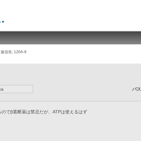
返信先: 120A-9
パ