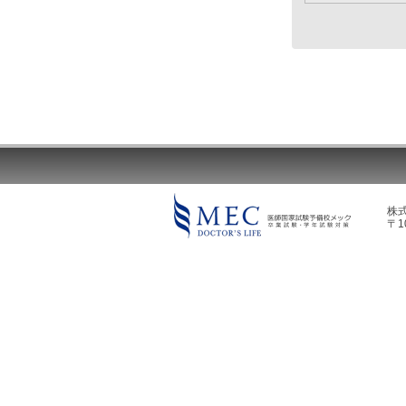
株
〒1
MEC DOCTOR'S LIFE