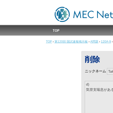
MEC国試速報掲示板
TOP
TOP
›
第120回 国試速報掲示板
›
A問題
›
120A-9
›
削除
ニックネーム