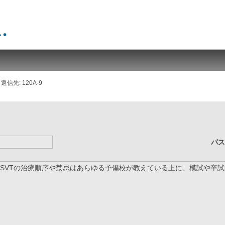
返信先: 120A-9
パ