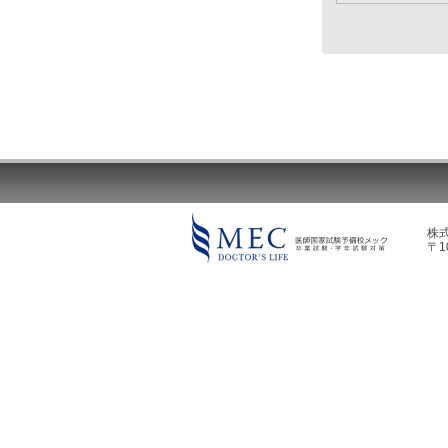
株
〒1
MEC DOCTOR'S LIFE