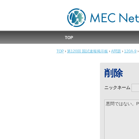
MEC国試速報掲示板
TOP
TOP
›
第120回 国試速報掲示板
›
A問題
›
120A-9
›
削除
ニックネーム