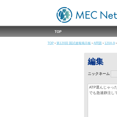
MEC国試速報掲示板
TOP
TOP
›
第120回 国試速報掲示板
›
A問題
›
120A-9
›
編集
ニックネーム