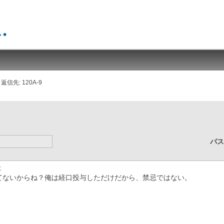
返信先: 120A-9
パ