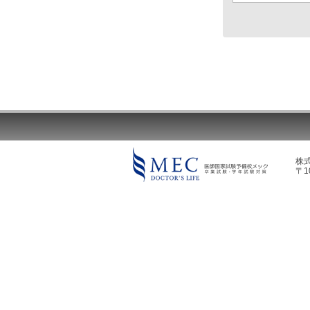
株
〒1
MEC DOCTOR'S LIFE