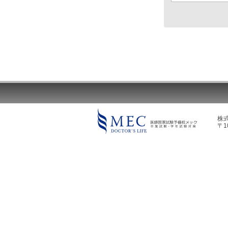
株
〒1
MEC DOCTOR'S LIFE