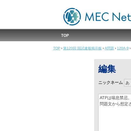
MEC国試速報掲示板
TOP
TOP
›
第120回 国試速報掲示板
›
A問題
›
120A-9
›
編集
ニックネーム