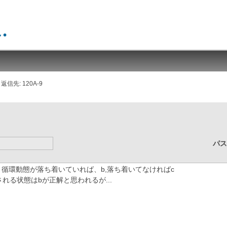
返信先: 120A-9
パ