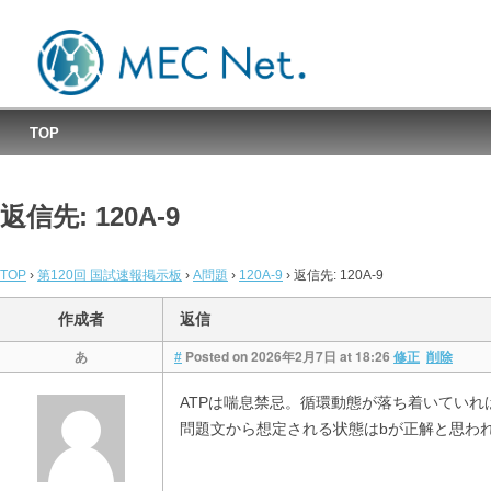
MEC国試速報掲示板
TOP
返信先: 120A-9
TOP
›
第120回 国試速報掲示板
›
A問題
›
120A-9
›
返信先: 120A-9
作成者
返信
あ
Posted on 2026年2月7日 at 18:26
#
修正
削除
ATPは喘息禁忌。循環動態が落ち着いていれば
問題文から想定される状態はbが正解と思わ