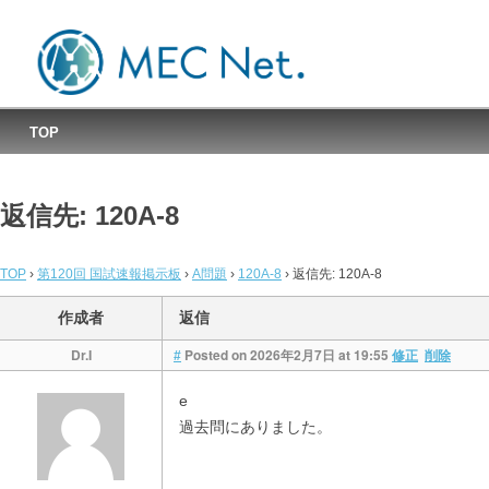
MEC国試速報掲示板
TOP
返信先: 120A-8
TOP
›
第120回 国試速報掲示板
›
A問題
›
120A-8
›
返信先: 120A-8
作成者
返信
Dr.I
Posted on 2026年2月7日 at 19:55
#
修正
削除
e
過去問にありました。