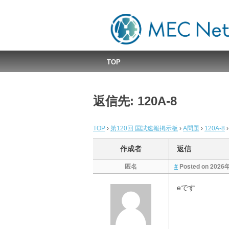
MEC国試速報掲示板
TOP
返信先: 120A-8
TOP
›
第120回 国試速報掲示板
›
A問題
›
120A-8
›
作成者
返信
匿名
Posted on 2026
#
eです