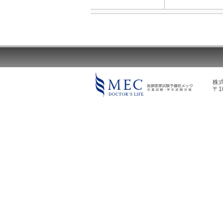
株
〒1
MEC DOCTOR'S LIFE