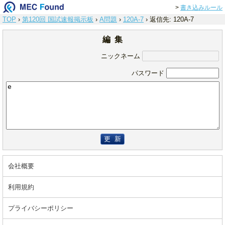
>
書き込みルール
TOP
›
第120回 国試速報掲示板
›
A問題
›
120A-7
›
返信先: 120A-7
編 集
ニックネーム
パスワード
更 新
会社概要
利用規約
プライバシーポリシー