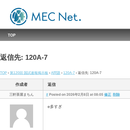
MEC国試速報掲示板
TOP
返信先: 120A-7
TOP
›
第120回 国試速報掲示板
›
A問題
›
120A-7
›
返信先: 120A-7
作成者
返信
三軒茶屋まちん
Posted on 2026年2月8日 at 08:05
#
修正
削除
e多すぎ