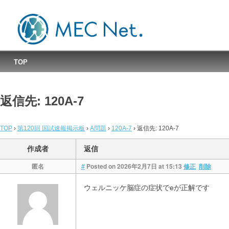
MEC国試速報掲示板
TOP
返信先: 120A-7
TOP
›
第120回 国試速報掲示板
›
A問題
›
120A-7
›
返信先: 120A-7
作成者
返信
匿名
Posted on 2026年2月7日 at 15:13
#
修正
削除
ウェルニッケ脳症の症状でeが正解です