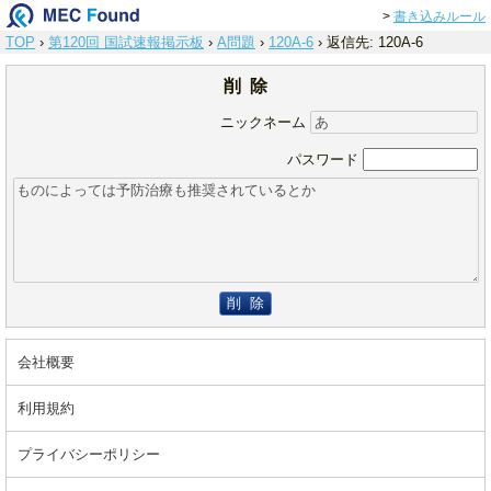
>
書き込みルール
TOP
›
第120回 国試速報掲示板
›
A問題
›
120A-6
›
返信先: 120A-6
削 除
ニックネーム
パスワード
削 除
会社概要
利用規約
プライバシーポリシー