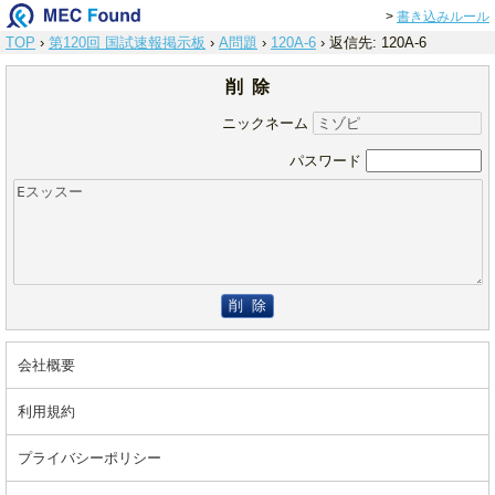
>
書き込みルール
TOP
›
第120回 国試速報掲示板
›
A問題
›
120A-6
›
返信先: 120A-6
削 除
ニックネーム
パスワード
削 除
会社概要
利用規約
プライバシーポリシー