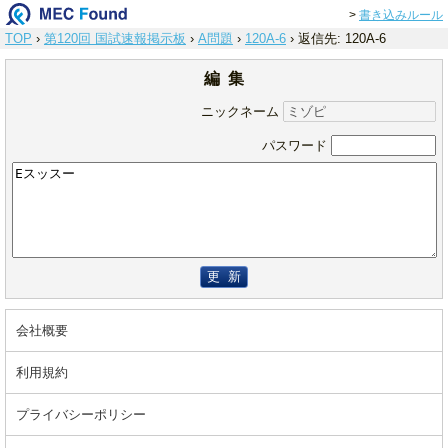
>
書き込みルール
TOP
›
第120回 国試速報掲示板
›
A問題
›
120A-6
›
返信先: 120A-6
編 集
ニックネーム
パスワード
更 新
会社概要
利用規約
プライバシーポリシー