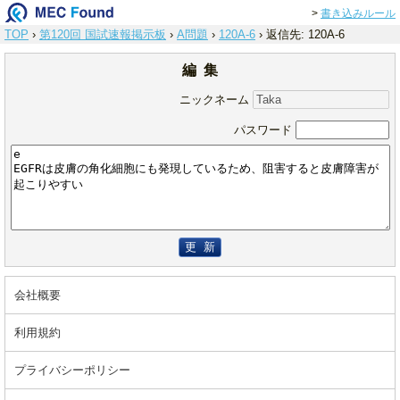
>
書き込みルール
TOP
›
第120回 国試速報掲示板
›
A問題
›
120A-6
›
返信先: 120A-6
編 集
ニックネーム
パスワード
更 新
会社概要
利用規約
プライバシーポリシー