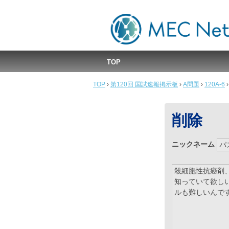
MEC国試速報掲示板
TOP
TOP
›
第120回 国試速報掲示板
›
A問題
›
120A-6
›
削除
ニックネーム