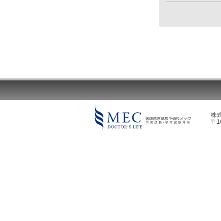
株
〒1
MEC DOCTOR'S LIFE