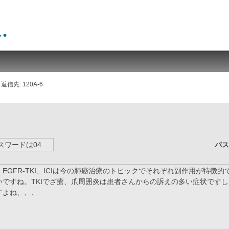
返信先: 120A-6
パ