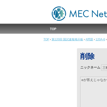
MEC国試速報掲示板
TOP
TOP
›
第120回 国試速報掲示板
›
A問題
›
120A-6
›
削除
ニックネーム