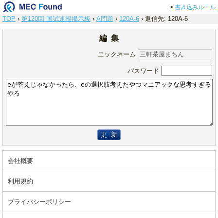
>
書き込みルール
TOP
›
第120回 国試速報掲示板
›
A問題
›
120A-6
›
返信先: 120A-6
編 集
ニックネーム
パスワード
更 新
会社概要
利用規約
プライバシーポリシー