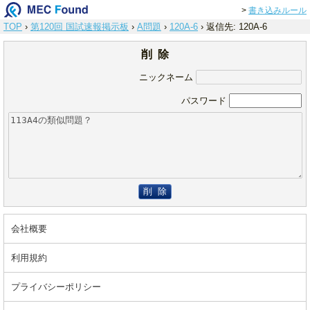
>
書き込みルール
TOP
›
第120回 国試速報掲示板
›
A問題
›
120A-6
›
返信先: 120A-6
削 除
ニックネーム
パスワード
削 除
会社概要
利用規約
プライバシーポリシー