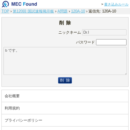
>
書き込みルール
TOP
›
第120回 国試速報掲示板
›
A問題
›
120A-10
›
返信先: 120A-10
削 除
ニックネーム
パスワード
削 除
会社概要
利用規約
プライバシーポリシー