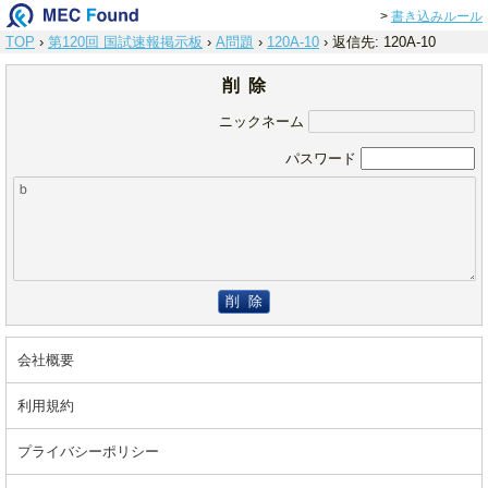
>
書き込みルール
TOP
›
第120回 国試速報掲示板
›
A問題
›
120A-10
›
返信先: 120A-10
削 除
ニックネーム
パスワード
削 除
会社概要
利用規約
プライバシーポリシー