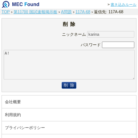
>
書き込みルール
TOP
›
第117回 国試速報掲示板
›
A問題
›
117A-68
›
返信先: 117A-68
削 除
ニックネーム
パスワード
削 除
会社概要
利用規約
プライバシーポリシー