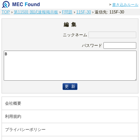
>
書き込みルール
TOP
›
第115回 国試速報掲示板
›
F問題
›
115F-30
›
返信先: 115F-30
編 集
ニックネーム
パスワード
更 新
会社概要
利用規約
プライバシーポリシー