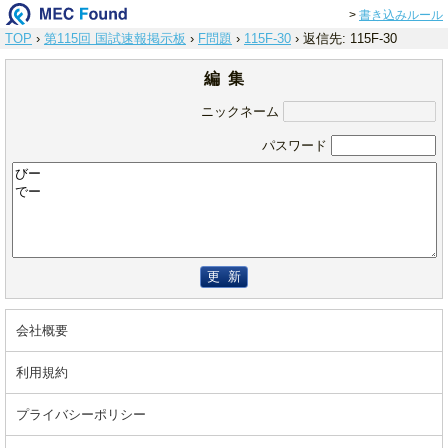
>
書き込みルール
TOP
›
第115回 国試速報掲示板
›
F問題
›
115F-30
›
返信先: 115F-30
編 集
ニックネーム
パスワード
更 新
会社概要
利用規約
プライバシーポリシー