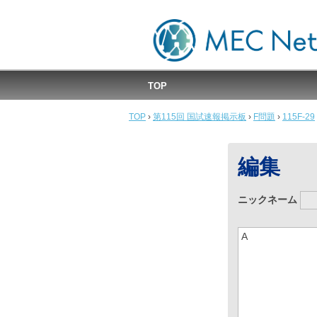
MEC国試速報掲示板
TOP
TOP
›
第115回 国試速報掲示板
›
F問題
›
115F-29
編集
ニックネーム