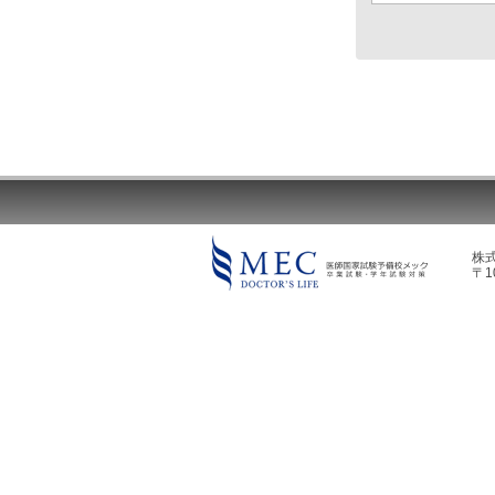
株
〒1
MEC DOCTOR'S LIFE