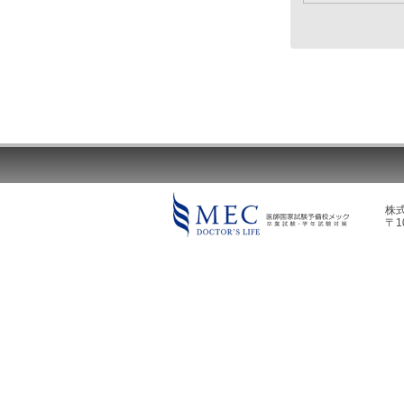
株
〒1
MEC DOCTOR'S LIFE