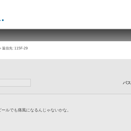
›
返信先: 115F-29
パ