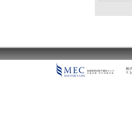
株
〒1
MEC DOCTOR'S LIFE