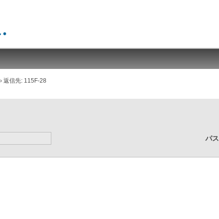
›
返信先: 115F-28
パ