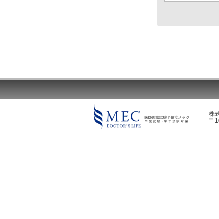
株
〒1
MEC DOCTOR'S LIFE