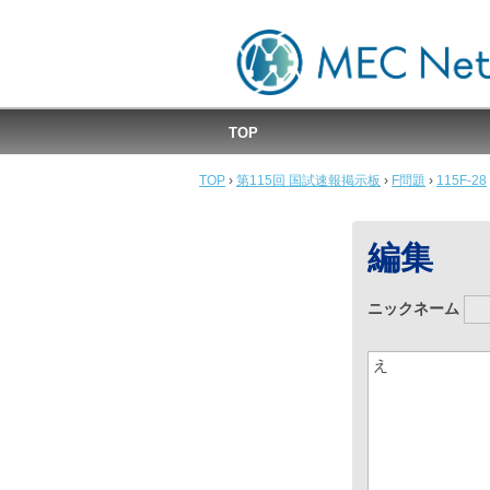
MEC国試速報掲示板
TOP
TOP
›
第115回 国試速報掲示板
›
F問題
›
115F-28
編集
ニックネーム