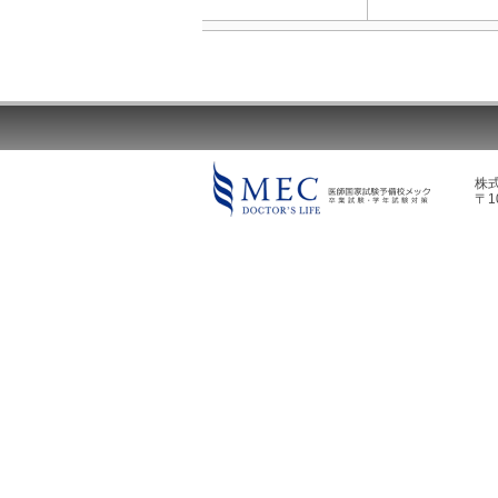
株
〒1
MEC DOCTOR'S LIFE