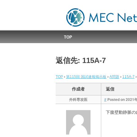
MEC国試速報掲示板
TOP
返信先: 115A-7
TOP
›
第115回 国試速報掲示板
›
A問題
›
115A-7
›
作成者
返信
外科専攻医
Posted on 2021
#
下腹壁動静脈の