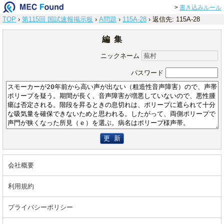
>
書き込みルール
TOP
›
第115回 国試速報掲示板
›
A問題
›
115A-28
›
返信先: 115A-28
編 集
ニックネーム
パスワード
更 新
会社概要
利用規約
プライバシーポリシー