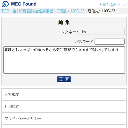
>
書き込みルール
TOP
›
第110回 国試速報掲示板
›
G問題
›
110G-23
›
返信先: 110G-23
編 集
ニックネーム
パスワード
更 新
会社概要
利用規約
プライバシーポリシー