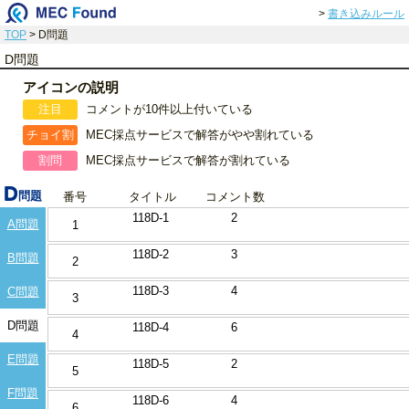
>
書き込みルール
TOP
> D問題
D問題
アイコンの説明
注目
コメントが10件以上付いている
チョイ割
MEC採点サービスで解答がやや割れている
割問
MEC採点サービスで解答が割れている
D
問題
番号
タイトル
コメント数
118D-1
2
A問題
1
118D-2
3
B問題
2
118D-3
4
C問題
3
D問題
118D-4
6
4
E問題
118D-5
2
5
F問題
118D-6
4
6