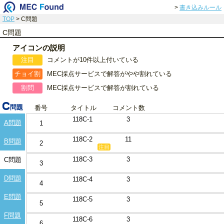
>
書き込みルール
TOP
> C問題
C問題
アイコンの説明
注目
コメントが10件以上付いている
チョイ割
MEC採点サービスで解答がやや割れている
割問
MEC採点サービスで解答が割れている
C
問題
番号
タイトル
コメント数
118C-1
3
A問題
1
118C-2
11
B問題
2
注目
118C-3
3
C問題
3
D問題
118C-4
3
4
E問題
118C-5
3
5
F問題
118C-6
3
6