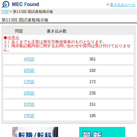
>
書き込みルール
TOP
> 第113回 国試速報掲示板
第113回 国試速報掲示板
問題
書き込み数
◆注意点
１）あくまでも正答は厚生労働省発表のものとなります。
２）掲示板記載内容に関するお問い合わせや質問は受け付けておりませ
ん。
A問題
361
B問題
192
C問題
172
D問題
235
E問題
151
F問題
195